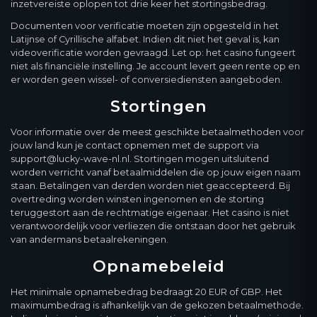
inzetvereiste oplopen tot drie keer het stortingsbedrag.
Documenten voor verificatie moeten zijn opgesteld in het
Latijnse of Cyrillische alfabet. Indien dit niet het geval is, kan
videoverificatie worden gevraagd. Let op: het casino fungeert
niet als financiële instelling. Je account levert geen rente op en
er worden geen wissel- of conversiediensten aangeboden.
Stortingen
Voor informatie over de meest geschikte betaalmethoden voor
jouw land kun je contact opnemen met de support via
support@lucky-wave-nl.nl
. Stortingen mogen uitsluitend
worden verricht vanaf betaalmiddelen die op jouw eigen naam
staan. Betalingen van derden worden niet geaccepteerd. Bij
overtreding worden winsten ingenomen en de storting
teruggestort aan de rechtmatige eigenaar. Het casino is niet
verantwoordelijk voor verliezen die ontstaan door het gebruik
van andermans betaalrekeningen.
Opnamebeleid
Het minimale opnamebedrag bedraagt 20 EUR of GBP. Het
maximumbedrag is afhankelijk van de gekozen betaalmethode.