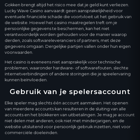
Gokken brengt altijd het risico mee dat je geld kunt verliezen.
Lucky Wave Casino aanvaardt geen aansprakelijkheid voor
eventuele financiële schade die voortvloeit uit het gebruik van
de website. Hoewel het casino maatregelen treft om je
persoonlijke gegevens te beschermen, kan het niet
verantwoordelijk worden gehouden voor de manier waarop
derden, zoals softwareleveranciers of partners, met deze
gegevens omgaan. Dergelijke partijen vallen onder hun eigen
voorwaarden.
Het casino is eveneens niet aansprakelijk voor technische
problemen, waaronder hardware- of softwarefouten, slechte
internetverbindingen of andere storingen die je speelervaring
kunnen beïnvloeden.
Gebruik van je spelersaccount
Elke speler mag slechts één account aanmaken. Het openen
van meerdere accounts kan resulteren in de sluiting van alle
accounts en het blokkeren van uitbetalingen. Je mag je account
niet delen met anderen, ook niet met minderjarigen, en de
website uitsluitend voor persoonlijk gebruik inzetten, niet voor
commerciële doeleinden.