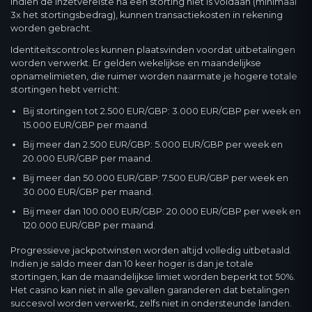
Indien de inzetvereiste na een storting niet is voldaan (minimaal
3x het stortingsbedrag), kunnen transactiekosten in rekening
worden gebracht.
Identiteitscontroles kunnen plaatsvinden voordat uitbetalingen
worden verwerkt. Er gelden wekelijkse en maandelijkse
opnamelimieten, die ruimer worden naarmate je hogere totale
stortingen hebt verricht:
Bij stortingen tot 2.500 EUR/GBP: 3.000 EUR/GBP per week en
15.000 EUR/GBP per maand.
Bij meer dan 2.500 EUR/GBP: 5.000 EUR/GBP per week en
20.000 EUR/GBP per maand.
Bij meer dan 50.000 EUR/GBP: 7.500 EUR/GBP per week en
30.000 EUR/GBP per maand.
Bij meer dan 100.000 EUR/GBP: 20.000 EUR/GBP per week en
120.000 EUR/GBP per maand.
Progressieve jackpotwinsten worden altijd volledig uitbetaald.
Indien je saldo meer dan 10 keer hoger is dan je totale
stortingen, kan de maandelijkse limiet worden beperkt tot 50%.
Het casino kan niet in alle gevallen garanderen dat betalingen
succesvol worden verwerkt, zelfs niet in ondersteunde landen.