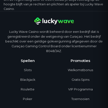
hoogte blijft van je rechten en plichten als speler bij Lucky Wave
Casino.
Lucky Wave Casino wordt beheerd door een bedrijf dat is
geregistreerd onder de wetgeving van Curaçao. Het bedrijf
beschikt over een geldige gokvergunning afgegeven door de
Curaçao Gaming Control Board onder licentienummer
8048/JAZ.
Spellen
Promoties
Slots
Welkomstbonus
Blackjack
Gratis Spins
Roulette
VIP Programma
Poker
Toernooien